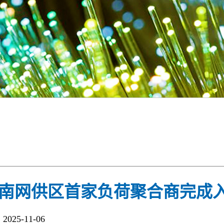
北南网供区首家负荷聚合商完成
025-11-06