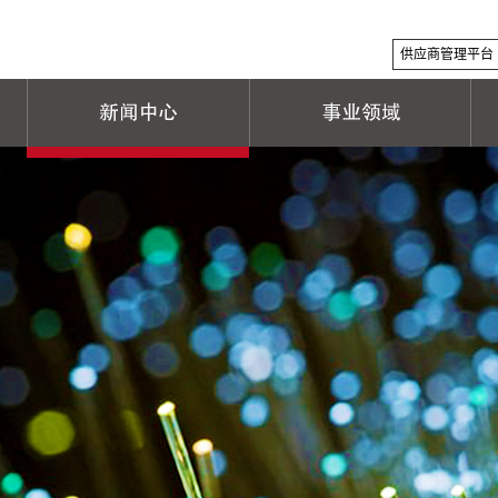
供应商管理平台