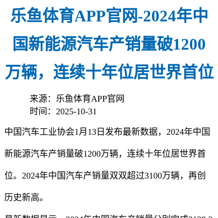
乐鱼体育APP官网-2024年中
国新能源汽车产销量破1200
万辆，连续十年位居世界首位
来源：乐鱼体育APP官网
时间：2025-10-31
中国汽车工业协会1月13日发布最新数据，2024年中国
新能源汽车产销量破1200万辆，连续十年位居世界首
位。2024年中国汽车产销量双双超过3100万辆，再创
历史新高。