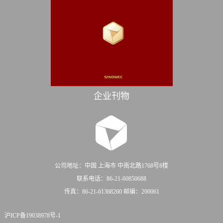
企业刊物
公司地址：中国 上海市 中南北路1768号8楼
联系电话：86-21-60850688
传真：86-21-61388260 邮编：200061
沪ICP备19038978号-1