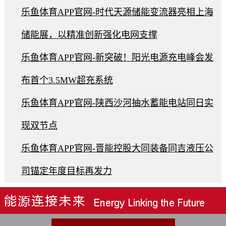
乐鱼体育APP官网-时代天源储能变流器亮相上海
储能展，以精准创新强化电网支撑
乐鱼体育APP官网-新突破！阳光电源充电峰会发
布首个3.5MW超充系统
乐鱼体育APP官网-陕西沙河抽水蓄能电站同日实
现双节点
乐鱼体育APP官网-晋能控股大同装备同吉液压公
司锚定年度目标再发力