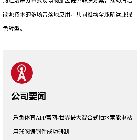
河道沿岸分布式现场制加氢提供解决方案，推动清洁
能源技术的多场景落地应用，共同推动全球航运业绿
色转型。
公司要闻
乐鱼体育APP官网-世界最大混合式抽水蓄能电站
用球阀铸钢件成功研制