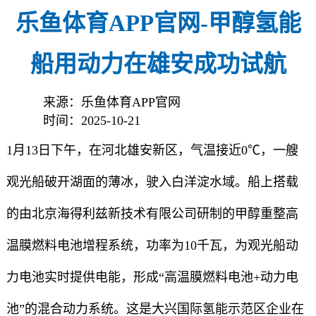
乐鱼体育APP官网-甲醇氢能
船用动力在雄安成功试航
来源：乐鱼体育APP官网
时间：2025-10-21
1月13日下午，在河北雄安新区，气温接近0℃，一艘
观光船破开湖面的薄冰，驶入白洋淀水域。船上搭载
的由北京海得利兹新技术有限公司研制的甲醇重整高
温膜燃料电池增程系统，功率为10千瓦，为观光船动
力电池实时提供电能，形成“高温膜燃料电池+动力电
池”的混合动力系统。这是大兴国际氢能示范区企业在