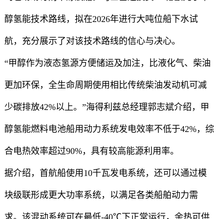
醇氢能技术路线，拟在2026年进行大吨位船下水试
航，充分展示了对该技术路线的信心与决心。
“甲醇作为液态氢源方便储运及加注，比液化气、柴油
更加环保，全生命周期使用相比传统柴油发动机可减
少碳排放42%以上。”海得利兹总经理郭志斌介绍，甲
醇氢能燃料电池船用动力系统发电效率不低于42%，综
合电热效率超过90%，具有较高能源利用率。
据介绍，首航船使用10千瓦发电系统，还可以通过模
块级联形成更大功率系统，以满足各类船舶动力需
求。该混动系统可在最低-40℃下正常运行，余热可供