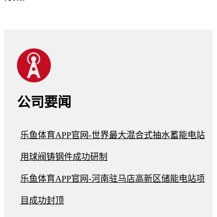
公司要闻
乐鱼体育APP官网-世界最大混合式抽水蓄能电站
用球阀铸钢件成功研制
乐鱼体育APP官网-河南驻马店高新区储能电站项
目成功封顶