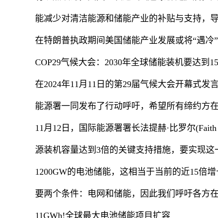
能减少对清洁能源和储能产业的补贴与支持，
在特朗普执政期间美国储能产业发展或将“遇冷
COP29气候大会：2030年全球储能装机要达到15
在2024年11月11日的第29届气候大会开幕
能源署一同发布了行动呼吁，希望所有缔约方在2
11月12日，国际能源署署长法提赫·比罗尔(Fait
源装机容量达到3倍的关键支持措施，要实现这一
1200GW的电池储能，这相当于当前的近15
要两个条件：电网和储能，因此我们呼吁各方在
11GWh!全球最大电池储能项目扩容