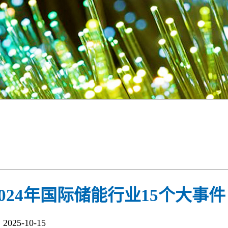
2024年国际储能行业15个大事件
025-10-15