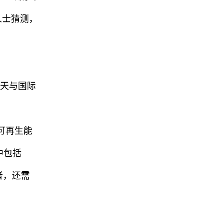
人士猜测，
今天与国际
年可再生能
中包括
者，还需