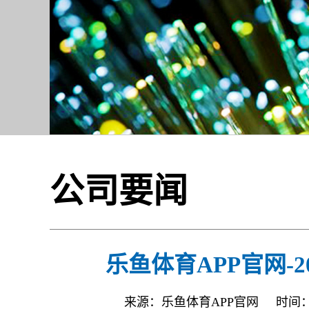
公司要闻
乐鱼体育APP官网-
来源：乐鱼体育APP官网
时间：2