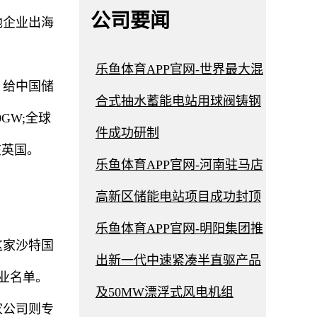
公司要闻
池企业出海
乐鱼体育APP官网-世界最大混
，给中国储
合式抽水蓄能电站用球阀铸钢
GW;全球
件成功研制
在英国。
乐鱼体育APP官网-河南驻马店
高新区储能电站项目成功封顶
乐鱼体育APP官网-明阳集团推
这家沙特国
出新一代中速紧凑半直驱产品
企业名单。
及50MW漂浮式风电机组
家公司则专