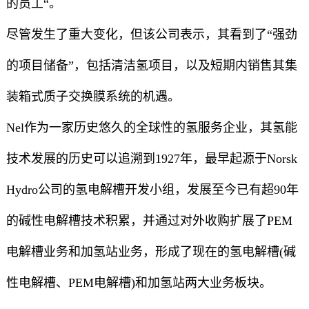
的员工“。
尽管发生了重大变化，但该公司表示，其看到了“强劲
的项目储备”，包括清洁氢项目，以及短期内销售其集
装箱式质子交换膜系统的机遇。
Nel作为一家历史悠久的全球性的氢服务企业，其氢能
技术发展的历史可以追溯到1927年，最早起源于Norsk
Hydro公司的氢电解槽开发小组，发展至今已有超90年
的碱性电解槽技术积累，并通过对外收购扩展了PEM
电解槽业务和加氢站业务，形成了现在的氢电解槽(碱
性电解槽、PEM电解槽)和加氢站两大业务板块。