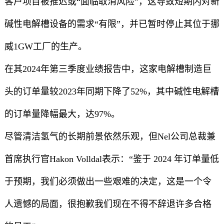
客户项目被推迟或“面临取消风险”，这导致短期内对新
碱性电解槽设备的需求“有限”，并已暂时停止其位于挪
威1GW工厂的生产。
在其2024年第三季度业绩报告中，这家电解槽制造巨
头的订单量较2023年同期下降了52%，其中碱性电解槽
的订单量降幅最大，达97%。
尽管清洁氢气的长期前景依然乐观，但Nel公司总裁兼
首席执行官Hakon Volldal表示：“鉴于 2024 年订单量低
于预期，我们必须做出一些艰难的决定，这是一个令
人遗憾的局面，很抱歉我们现在不得不辞退许多合格