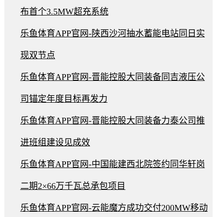
布首个3.5MW超充系统
乐鱼体育APP官网-陕西沙河抽水蓄能电站同日实
现双节点
乐鱼体育APP官网-晋能控股大同装备同吉液压公
司锚定年度目标再发力
乐鱼体育APP官网-晋能控股大同装备力泰公司推
进班组建设见成效
乐鱼体育APP官网-中国能建西北院签约同华轩岗
二期2×66万千瓦总承包项目
乐鱼体育APP官网-云能魔方成功交付200MW移动