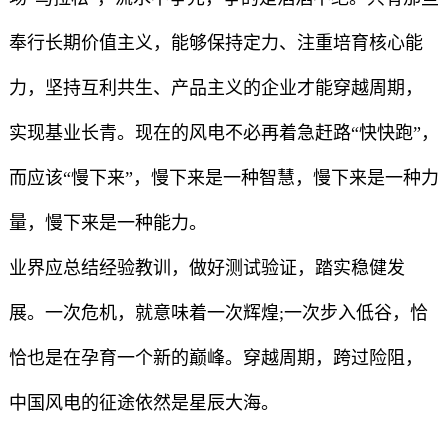
奉行长期价值主义，能够保持定力、注重培育核心能
力，坚持互利共生、产品主义的企业才能穿越周期，
实现基业长青。现在的风电不必再着急赶路“快快跑”，
而应该“慢下来”，慢下来是一种智慧，慢下来是一种力
量，慢下来是一种能力。
业界应总结经验教训，做好测试验证，踏实稳健发
展。一次危机，就意味着一次辉煌;一次步入低谷，恰
恰也是在孕育一个新的巅峰。穿越周期，跨过险阻，
中国风电的征途依然是星辰大海。