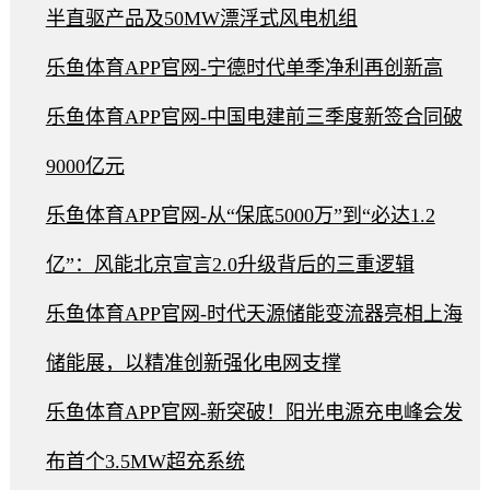
半直驱产品及50MW漂浮式风电机组
乐鱼体育APP官网-宁德时代单季净利再创新高
乐鱼体育APP官网-中国电建前三季度新签合同破
9000亿元
乐鱼体育APP官网-从“保底5000万”到“必达1.2
亿”：风能北京宣言2.0升级背后的三重逻辑
乐鱼体育APP官网-时代天源储能变流器亮相上海
储能展，以精准创新强化电网支撑
乐鱼体育APP官网-新突破！阳光电源充电峰会发
布首个3.5MW超充系统