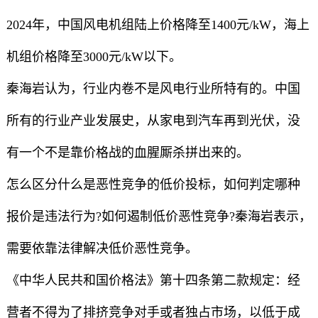
2024年，中国风电机组陆上价格降至1400元/kW，海上
机组价格降至3000元/kW以下。
秦海岩认为，行业内卷不是风电行业所特有的。中国
所有的行业产业发展史，从家电到汽车再到光伏，没
有一个不是靠价格战的血腥厮杀拼出来的。
怎么区分什么是恶性竞争的低价投标，如何判定哪种
报价是违法行为?如何遏制低价恶性竞争?秦海岩表示，
需要依靠法律解决低价恶性竞争。
《中华人民共和国价格法》第十四条第二款规定：经
营者不得为了排挤竞争对手或者独占市场，以低于成