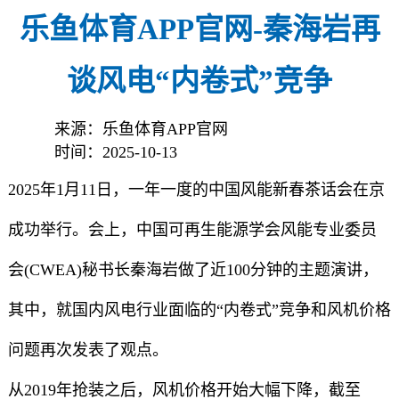
乐鱼体育APP官网-秦海岩再
谈风电“内卷式”竞争
来源：乐鱼体育APP官网
时间：2025-10-13
2025年1月11日，一年一度的中国风能新春茶话会在京
成功举行。会上，中国可再生能源学会风能专业委员
会(CWEA)秘书长秦海岩做了近100分钟的主题演讲，
其中，就国内风电行业面临的“内卷式”竞争和风机价格
问题再次发表了观点。
从2019年抢装之后，风机价格开始大幅下降，截至