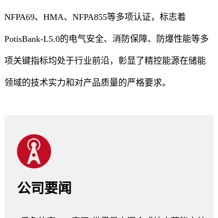
NFPA69、HMA、NFPA855等多项认证，标志着
PotisBank-L5.0的电气安全、消防保障、防爆性能等多
项关键指标均处于行业前沿，彰显了精控能源在储能
领域的技术实力和对产品质量的严格要求。
公司要闻