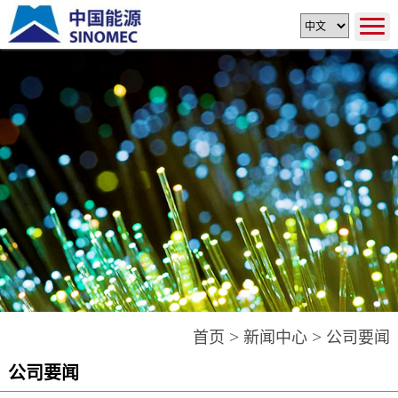
>
>
首页
新闻中心
公司要闻
公司要闻