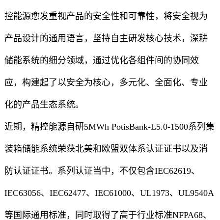
控能源愈发重视产品的安全性和可靠性，将安全视为
产品设计的通用语言，坚持自主研发核心技术，深耕
储能系统的细分领域，通过优化各组件间的协同效
应，构建起了以安全为核心，多元化、全面化、专业
化的产品生态系统。
近期，精控能源自研5MWh PotisBank-L5.0-1500系列集
装箱储能系统荣获北美和欧盟双体系认证证书以及消
防认证证书。系列认证当中，不仅包含IEC62619、
IEC63056、IEC62477、IEC61000、UL1973、UL9540A
等国际通用标准，同时取得了高于行业标准NFPA68、