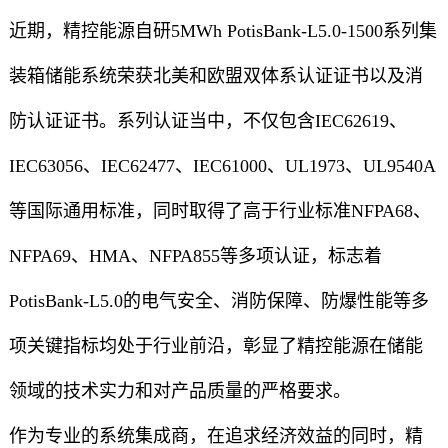
近期，精控能源自研5MWh PotisBank-L5.0-1500系列集
装箱储能系统荣获北美和欧盟双体系认证证书以及消
防认证证书。系列认证当中，不仅包含IEC62619、
IEC63056、IEC62477、IEC61000、UL1973、UL9540A
等国际通用标准，同时取得了高于行业标准NFPA68、
NFPA69、HMA、NFPA855等多项认证，标志着
PotisBank-L5.0的电气安全、消防保障、防爆性能等多
项关键指标均处于行业前沿，彰显了精控能源在储能
领域的技术实力和对产品质量的严格要求。
作为专业的系统集成商，在追求经济效益的同时，精