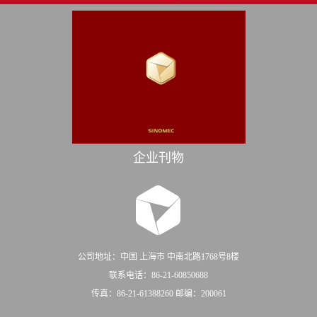
企业刊物
公司地址：中国 上海市 中南北路1768号8楼
联系电话：86-21-60850688
传真：86-21-61388260 邮编：200061