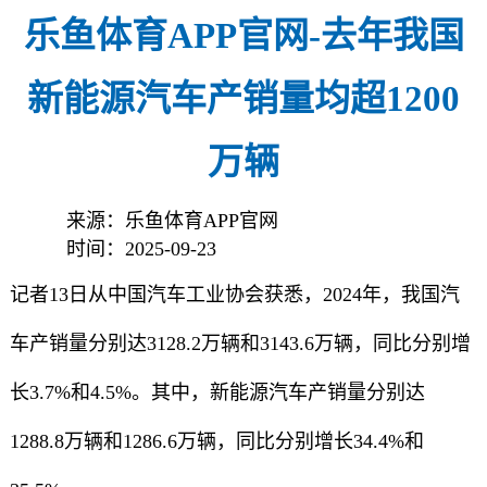
乐鱼体育APP官网-去年我国
新能源汽车产销量均超1200
万辆
来源：乐鱼体育APP官网
时间：2025-09-23
记者13日从中国汽车工业协会获悉，2024年，我国汽
车产销量分别达3128.2万辆和3143.6万辆，同比分别增
长3.7%和4.5%。其中，新能源汽车产销量分别达
1288.8万辆和1286.6万辆，同比分别增长34.4%和