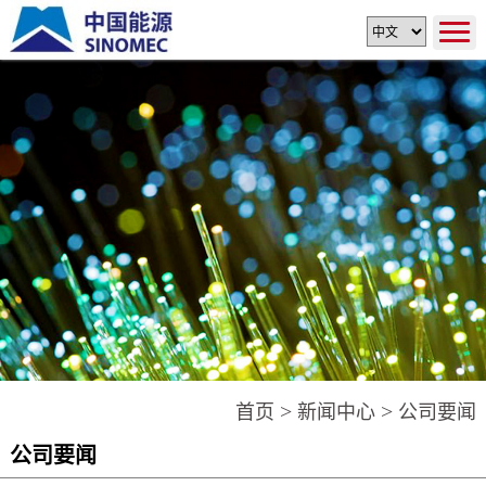
>
>
首页
新闻中心
公司要闻
公司要闻