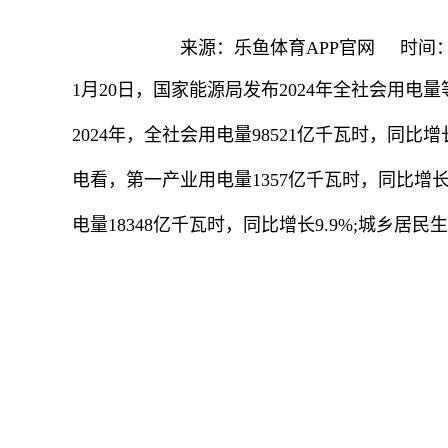
来源：乐鱼体育APP官网
时间：2
1月20日，国家能源局发布2024年全社会用电
2024年，全社会用电量98521亿千瓦时，同比
电看，第一产业用电量1357亿千瓦时，同比增长6.
电量18348亿千瓦时，同比增长9.9%;城乡居民生