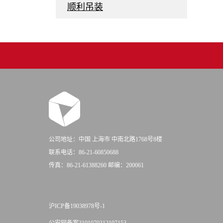
顺利吊装
公司地址：中国 上海市 中南北路1768号8楼
联系电话：86-21-60850688
传真：86-21-61388260 邮编：200061
沪ICP备19038978号-1
公安网备案3101070312197153