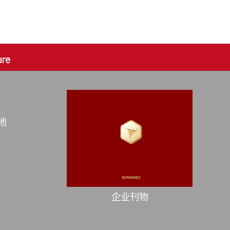
池
企业刊物