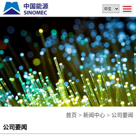
>
>
首页
新闻中心
公司要闻
公司要闻