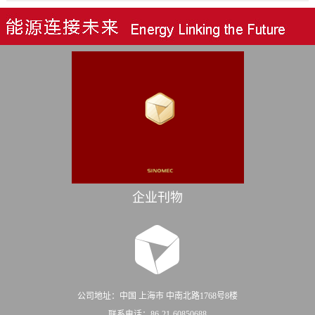
企业刊物
公司地址：中国 上海市 中南北路1768号8楼
联系电话：86-21-60850688