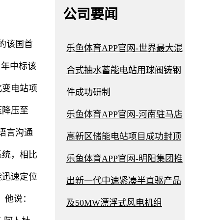
公司要闻
的该国首
乐鱼体育APP官网-世界最大混
1年中标该
合式抽水蓄能电站用球阀铸钢
化变电站项
件成功研制
压降压至
乐鱼体育APP官网-河南驻马店
语言沟通
高新区储能电站项目成功封顶
系统，相比
乐鱼体育APP官网-明阳集团推
能迅速定位
出新一代中速紧凑半直驱产品
。他说：
及50MW漂浮式风电机组