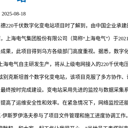
025-08-18
德220千伏数字化变电站项目时了解到，由中国企业承建
上海电气集团股份有限公司（简称“上海电气”）于202
一成果，此项目得到乌方各级部门高度重视。据悉，数字
上海电气自主研发生产，将从上级电网接入的220千伏电
乌兹别克斯坦首个数字化变电站，该项目克服了多方协作、
，最终按时完成建设。变电站采用先进的监控与数据采集
著提高了运维安全性和效率。在紧急情况下，网络监控还
·伊斯罗伊洛夫参与了项目文件管理和施工进度协调工作