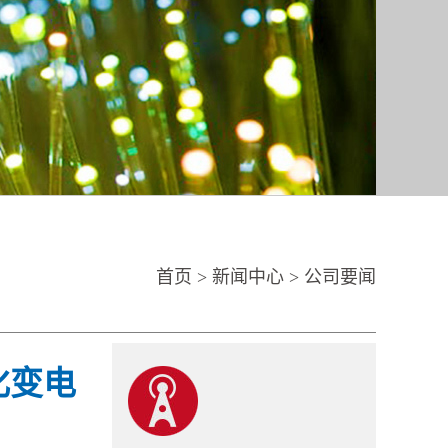
首页
>
新闻中心
>
公司要闻
化变电