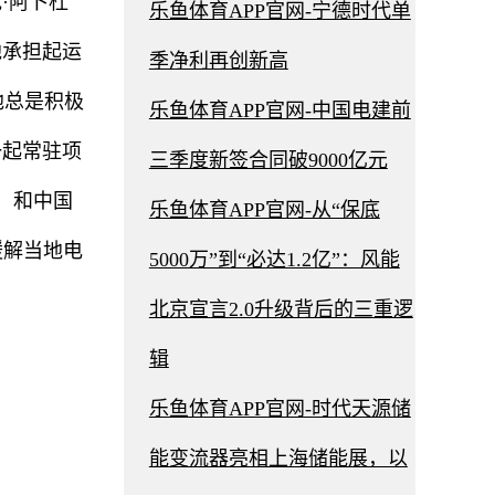
·阿卜杜
乐鱼体育APP官网-宁德时代单
他承担起运
季净利再创新高
他总是积极
乐鱼体育APP官网-中国电建前
一起常驻项
三季度新签合同破9000亿元
，和中国
乐鱼体育APP官网-从“保底
缓解当地电
5000万”到“必达1.2亿”：风能
北京宣言2.0升级背后的三重逻
辑
乐鱼体育APP官网-时代天源储
能变流器亮相上海储能展，以