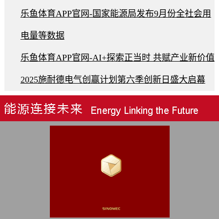
乐鱼体育APP官网-国家能源局发布9月份全社会用
电量等数据
乐鱼体育APP官网-AI+探索正当时 共赋产业新价值
2025施耐德电气创赢计划第六季创新日盛大启幕