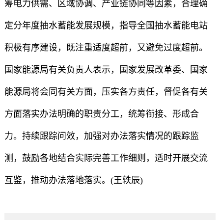
筹电力供需、区域协调、产业链协同等因素，合理确
定分年度抽水蓄能发展规模，指导全国抽水蓄能电站
积极有序建设，既注重适度超前，又避免过度超前。
国家能源局有关负责人表示，国家发展改革委、国家
能源局将会同有关方面，压实各方责任，督促各有关
方面落实办法明确的职责分工，统筹衔接、形成合
力。持续跟踪问效，加强对办法落实情况的跟踪监
测，鼓励各地结合实际完善工作细则，适时开展交流
互鉴，推动办法落地落实。(王轶辰)