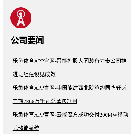
公司要闻
乐鱼体育APP官网-晋能控股大同装备力泰公司推
进班组建设见成效
乐鱼体育APP官网-中国能建西北院签约同华轩岗
二期2×66万千瓦总承包项目
乐鱼体育APP官网-云能魔方成功交付200MW移动
式储能系统