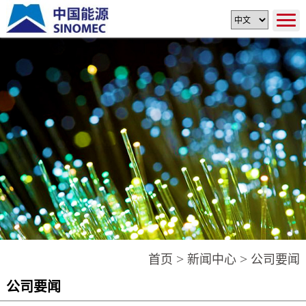
>
>
首页
新闻中心
公司要闻
公司要闻