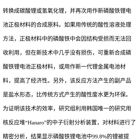
转换成碳酸锂或氢氧化锂，并再次用作新磷酸铁锂电
池正极材料的合成原料。如果用传统的酸性溶液处理
方法，正极材料中的磷酸铁中会因结构受损而无法回
收利用，但在新技术中几乎没有损伤，可重新合成磷
酸铁锂电池正极材料，或用作新一代锂金属电池材
料，提高了经济性。另外，该反应方法产生的副产品
是盐水形态，比传统方式产生的酸性废水更为环保。
为证明该技术的效率，研究组利用韩国唯一的研究用
核反应堆“Hanaro”的中子衍射分析装置，对材料进行了
精密分析，结果显示磷酸铁锂电池中99.8%的锂被提