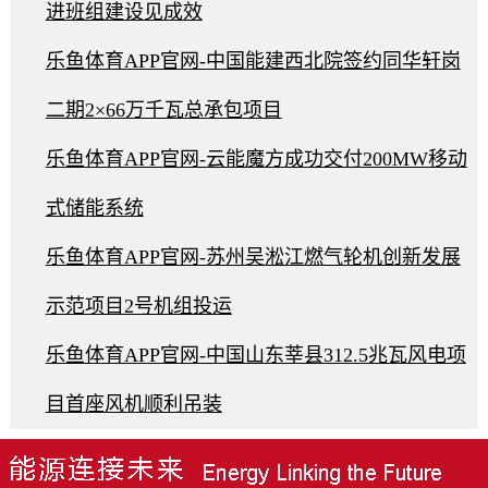
进班组建设见成效
乐鱼体育APP官网-中国能建西北院签约同华轩岗
二期2×66万千瓦总承包项目
乐鱼体育APP官网-云能魔方成功交付200MW移动
式储能系统
乐鱼体育APP官网-苏州吴淞江燃气轮机创新发展
示范项目2号机组投运
乐鱼体育APP官网-中国山东莘县312.5兆瓦风电项
目首座风机顺利吊装