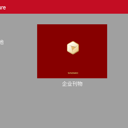
池
企业刊物