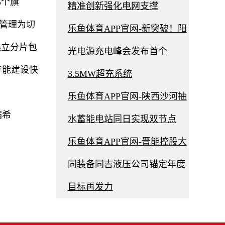
5个旗
精准创新强化电网支撑
化管理为切
乐鱼体育APP官网-新突破！阳
建立分片包
光电源充电峰会发布首个
产能建设快
3.5MW超充系统
乐鱼体育APP官网-陕西沙河抽
满希
水蓄能电站同日实现双节点
乐鱼体育APP官网-晋能控股大
同装备同吉液压公司锚定年度
目标再发力