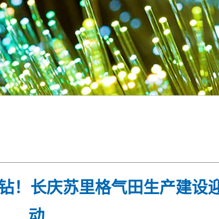
开钻！长庆苏里格气田生产建设
动