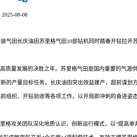
025-08-08
整装气田长庆油田苏里格气田10部钻机同时踏春开钻拉开
实现高质量发展的决胜之年。苏里格气田是国内重要的气源
定新的产量目标任务，长庆油田突出效益建产，超前谋划
钻前组织、开钻验收等各项工作，以开局即冲刺的奋进姿
苏里格攻关团队深化地质认识，创新运行模式，以“提高单