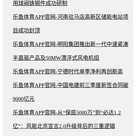
用球阀铸钢件成功研制
乐鱼体育APP官网-河南驻马店高新区储能电站项
目成功封顶
乐鱼体育APP官网-明阳集团推出新一代中速紧凑
半直驱产品及50MW漂浮式风电机组
乐鱼体育APP官网-宁德时代单季净利再创新高
乐鱼体育APP官网-中国电建前三季度新签合同破
9000亿元
乐鱼体育APP官网-从“保底5000万”到“必达1.2
亿”：风能北京宣言2.0升级背后的三重逻辑