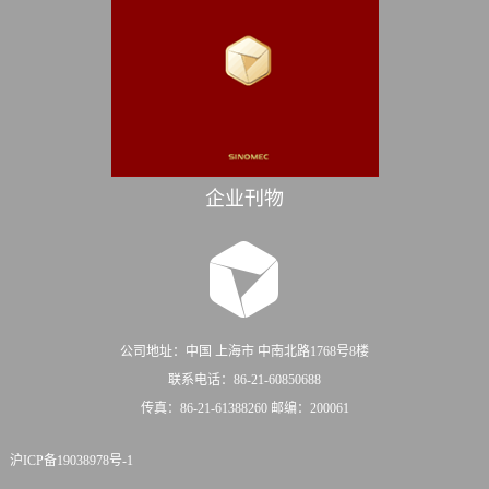
企业刊物
公司地址：中国 上海市 中南北路1768号8楼
联系电话：86-21-60850688
传真：86-21-61388260 邮编：200061
沪ICP备19038978号-1