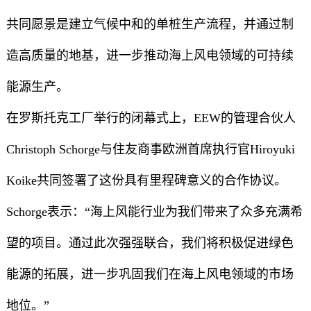
共同愿景是建立气候中和的单桩生产流程，并通过制
造高质量的地基，进一步推动海上风电领域的可持续
能源生产。
在罗斯托克工厂举行的闭幕式上，EEW的管理合伙人
Christoph Schorge与住友商事欧洲首席执行官Hiroyuki
Koike共同签署了这份具有里程碑意义的合作协议。
Schorge表示：“海上风能行业为我们带来了众多充满希
望的项目。通过此次强强联合，我们将积极促进绿色
能源的拓展，进一步巩固我们在海上风电领域的市场
地位。”