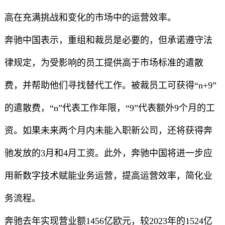
高在充满挑战和变化的市场中的运营效率。
奔驰中国表示，重组和裁员是必要的，但承诺遵守法
律规定，为受影响的员工提供高于市场标准的遣散
费，并帮助他们寻找替代工作。被裁员工可获得“n+9”
的遣散费，“n”代表工作年限，“9”代表额外9个月的工
资。如果未来两个月内未能入职新公司，还将获得奔
驰发放的3月和4月工资。此外，奔驰中国将进一步应
用新数字技术赋能业务运营，提高运营效率，简化业
务流程。
奔驰去年实现营业额1456亿欧元，较2023年的1524亿