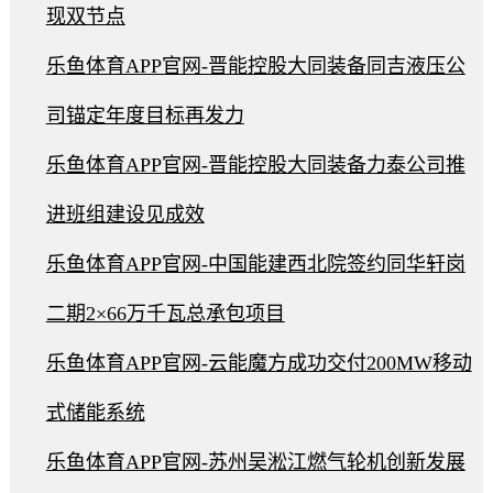
现双节点
乐鱼体育APP官网-晋能控股大同装备同吉液压公
司锚定年度目标再发力
乐鱼体育APP官网-晋能控股大同装备力泰公司推
进班组建设见成效
乐鱼体育APP官网-中国能建西北院签约同华轩岗
二期2×66万千瓦总承包项目
乐鱼体育APP官网-云能魔方成功交付200MW移动
式储能系统
乐鱼体育APP官网-苏州吴淞江燃气轮机创新发展