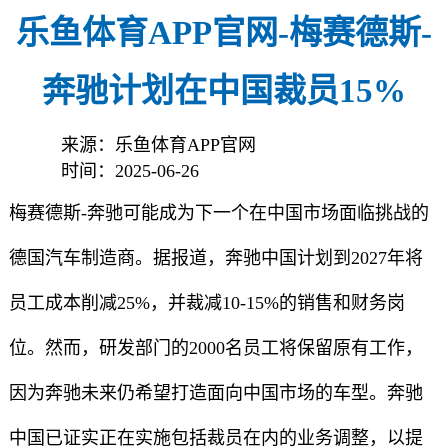
乐鱼体育APP官网-梅赛德斯-
奔驰计划在中国裁员15%
来源：乐鱼体育APP官网
时间：2025-06-26
梅赛德斯-奔驰可能成为下一个在中国市场面临挑战的
德国汽车制造商。据报道，奔驰中国计划到2027年将
员工成本削减25%，并裁减10-15%的销售和财务岗
位。然而，研发部门的2000名员工将保留原有工作，
因为奔驰未来仍希望打造面向中国市场的车型。奔驰
中国已证实正在实施包括裁员在内的业务调整，以提