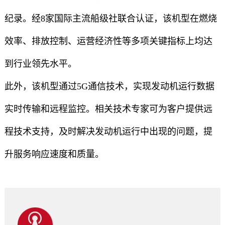
纪录。经8家国际主流船级社联合认证，该机型在燃烧
效率、排放控制、运营经济性等多项关键指标上均达
到行业领先水平。
此外，该机型通过5G通信技术，实现发动机运行数据
实时传输和远程监控。相关技术专家可为客户提供远
程技术支持，及时解决发动机运行中出现的问题，提
升服务响应速度和质量。