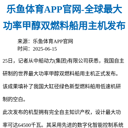
乐鱼体育APP官网-全球最大
功率甲醇双燃料船用主机发布
来源：乐鱼体育APP官网
时间：2025-06-15
25日，记者从中船动力(集团)有限公司获悉，我国自主
研制的世界最大功率甲醇双燃料船用主机正式发布。
该成果填补了我国大缸径绿色新型燃料船用低速机研
制的空白。
此次发布的机型拥有完全自主知识产权，设计最大功
率可达64500千瓦。其采用先进的数字化智能控制系统