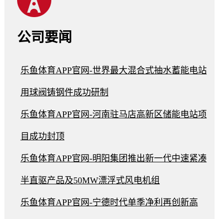
公司要闻
乐鱼体育APP官网-世界最大混合式抽水蓄能电站
用球阀铸钢件成功研制
乐鱼体育APP官网-河南驻马店高新区储能电站项
目成功封顶
乐鱼体育APP官网-明阳集团推出新一代中速紧凑
半直驱产品及50MW漂浮式风电机组
乐鱼体育APP官网-宁德时代单季净利再创新高