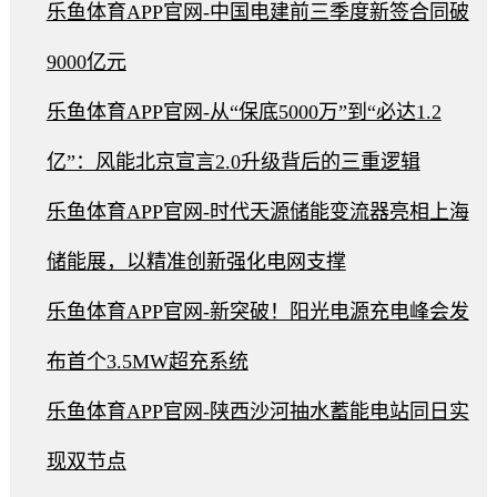
乐鱼体育APP官网-中国电建前三季度新签合同破
9000亿元
乐鱼体育APP官网-从“保底5000万”到“必达1.2
亿”：风能北京宣言2.0升级背后的三重逻辑
乐鱼体育APP官网-时代天源储能变流器亮相上海
储能展，以精准创新强化电网支撑
乐鱼体育APP官网-新突破！阳光电源充电峰会发
布首个3.5MW超充系统
乐鱼体育APP官网-陕西沙河抽水蓄能电站同日实
现双节点