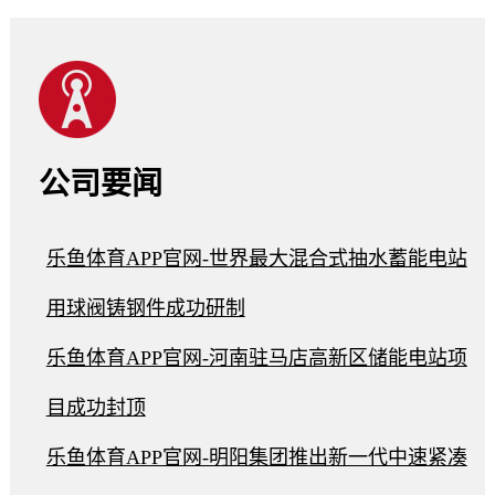
公司要闻
乐鱼体育APP官网-世界最大混合式抽水蓄能电站
用球阀铸钢件成功研制
乐鱼体育APP官网-河南驻马店高新区储能电站项
目成功封顶
乐鱼体育APP官网-明阳集团推出新一代中速紧凑