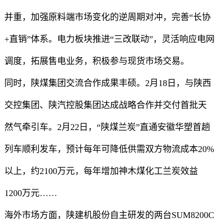
并重，加强原料端市场变化的逆周期对冲，完善“长协
+直销”体系。电力板块推进“三改联动”，灵活响应电网
调度，拓展售电业务，积极参与现货市场交易。
同时，陕煤集团交流合作成果丰硕。2月18日，与陕西
交控集团、陕汽控股集团达成战略合作并交付首批天
然气牵引车。2月22日，“陕煤兰炭”直通安徽华塑首趟
列车顺利发车，预计每年可降低供需双方物流成本20%
以上，约2100万元，每年增加神木煤化工兰炭效益
1200万元……
海外市场方面，陕建机股份自主研发的两台SUM8200C