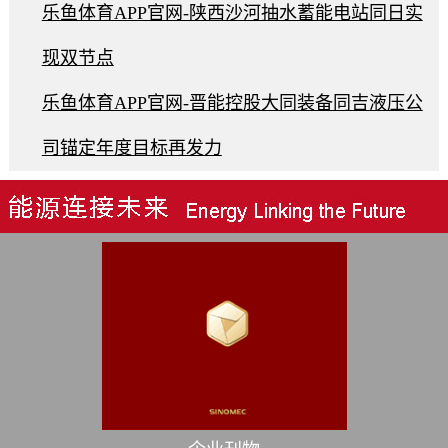
乐鱼体育APP官网-陕西沙河抽水蓄能电站同日实
现双节点
乐鱼体育APP官网-晋能控股大同装备同吉液压公
司锚定年度目标再发力