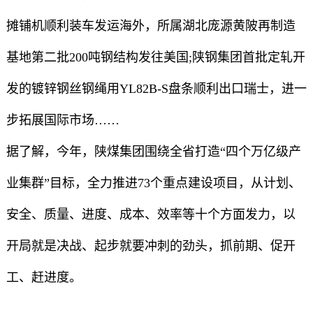
摊铺机顺利装车发运海外，所属湖北庞源黄陂再制造
基地第二批200吨钢结构发往美国;陕钢集团首批定轧开
发的镀锌钢丝钢绳用YL82B-S盘条顺利出口瑞士，进一
步拓展国际市场……
据了解，今年，陕煤集团围绕全省打造“四个万亿级产
业集群”目标，全力推进73个重点建设项目，从计划、
安全、质量、进度、成本、效率等十个方面发力，以
开局就是决战、起步就要冲刺的劲头，抓前期、促开
工、赶进度。