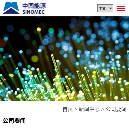
>
>
首页
新闻中心
公司要闻
公司要闻