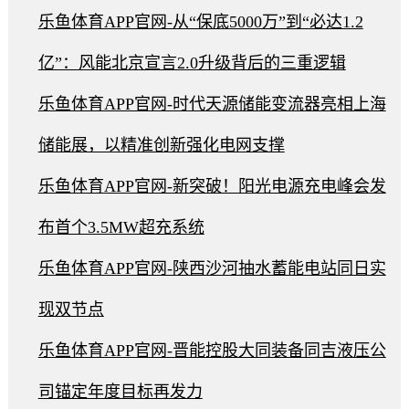
乐鱼体育APP官网-从“保底5000万”到“必达1.2
亿”：风能北京宣言2.0升级背后的三重逻辑
乐鱼体育APP官网-时代天源储能变流器亮相上海
储能展，以精准创新强化电网支撑
乐鱼体育APP官网-新突破！阳光电源充电峰会发
布首个3.5MW超充系统
乐鱼体育APP官网-陕西沙河抽水蓄能电站同日实
现双节点
乐鱼体育APP官网-晋能控股大同装备同吉液压公
司锚定年度目标再发力