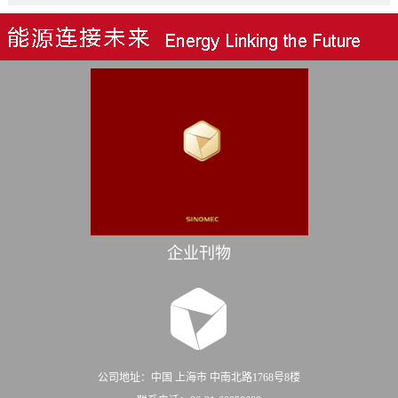
企业刊物
公司地址：中国 上海市 中南北路1768号8楼