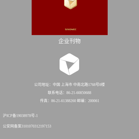
企业刊物
公司地址：中国 上海市 中南北路1768号8楼
联系电话：86-21-60850688
传真：86-21-61388260 邮编：200061
沪ICP备19038978号-1
公安网备案3101070312197153