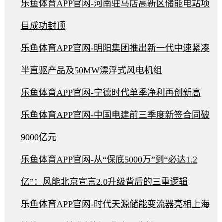
乐鱼体育APP官网-河南驻马店高新区储能电站项
目成功封顶
乐鱼体育APP官网-明阳集团推出新一代中速紧凑
半直驱产品及50MW漂浮式风电机组
乐鱼体育APP官网-宁德时代单季净利再创新高
乐鱼体育APP官网-中国电建前三季度新签合同破
9000亿元
乐鱼体育APP官网-从“保底5000万”到“必达1.2
亿”：风能北京宣言2.0升级背后的三重逻辑
乐鱼体育APP官网-时代天源储能变流器亮相上海