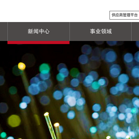
供应商管理平台