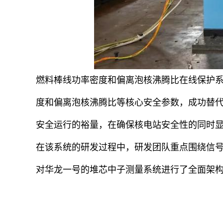
燃料棒线功率密度和偏离泡核沸腾比在线保护
度和偏离泡核沸腾比等核心安全参数，成功替代
安全运行的裕量，在确保核电站安全性的同时
在该系统的研发过程中，研发团队重点围绕信
对华龙一号的堆芯中子测量系统进行了全面架