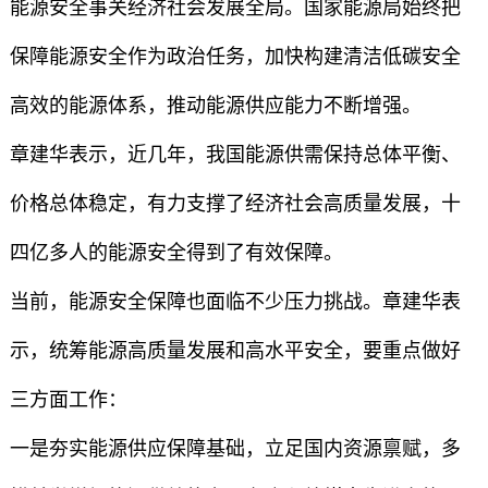
能源安全事关经济社会发展全局。国家能源局始终把
保障能源安全作为政治任务，加快构建清洁低碳安全
高效的能源体系，推动能源供应能力不断增强。
章建华表示，近几年，我国能源供需保持总体平衡、
价格总体稳定，有力支撑了经济社会高质量发展，十
四亿多人的能源安全得到了有效保障。
当前，能源安全保障也面临不少压力挑战。章建华表
示，统筹能源高质量发展和高水平安全，要重点做好
三方面工作：
一是夯实能源供应保障基础，立足国内资源禀赋，多