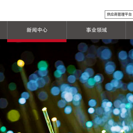
供应商管理平台