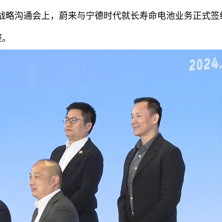
池战略沟通会上，蔚来与宁德时代就长寿命电池业务正式签
整。