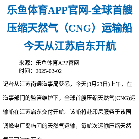
乐鱼体育APP官网-全球首艘
压缩天然气（CNG）运输船
今天从江苏启东开航
来源：乐鱼体育APP官网
时间：2025-02-02
记者从江苏南通海事局获悉，今天(3月23日)上午，在
海事部门的监管维护下，全球首艘压缩天然气(CNG)运
输船在江苏启东交付开航。该船将赴印尼服务于该国
调峰电厂岛屿间的天然气运输，每航次运输压缩天然