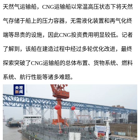
天然气运输船，CNG运输船以常温高压状态下将天然
气存储于船上的压力容器，无需液化装置和再气化终
端等昂贵的设施，因此CNG投资费用明显较低。记者
了解到，该船在建造过程中经过多轮优化改进，最终
探索突破了CNG运输船的总体布置、货物系统、燃料
系统、航行性能等诸多难题。