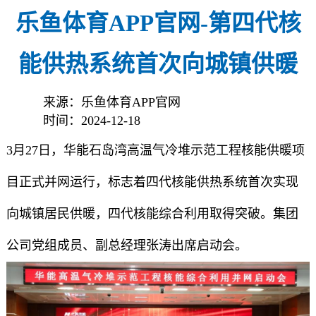
乐鱼体育APP官网-第四代核
能供热系统首次向城镇供暖
来源：乐鱼体育APP官网
时间：2024-12-18
3月27日，华能石岛湾高温气冷堆示范工程核能供暖项
目正式并网运行，标志着四代核能供热系统首次实现
向城镇居民供暖，四代核能综合利用取得突破。集团
公司党组成员、副总经理张涛出席启动会。