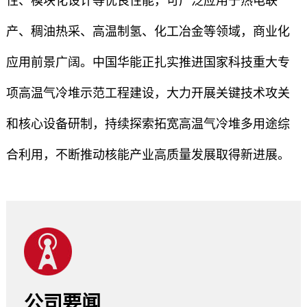
性、模块化设计等优良性能，可广泛应用于热电联
产、稠油热采、高温制氢、化工冶金等领域，商业化
应用前景广阔。中国华能正扎实推进国家科技重大专
项高温气冷堆示范工程建设，大力开展关键技术攻关
和核心设备研制，持续探索拓宽高温气冷堆多用途综
合利用，不断推动核能产业高质量发展取得新进展。
公司要闻